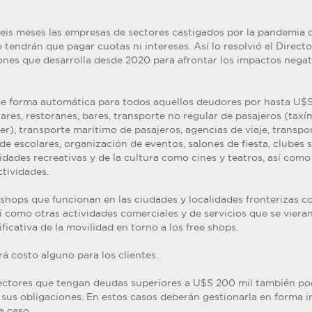
eis meses las empresas de sectores castigados por la pandemia
tendrán que pagar cuotas ni intereses. Así lo resolvió el Directo
ones que desarrolla desde 2020 para afrontar los impactos nega
de forma automática para todos aquellos deudores por hasta U$S
lares, restoranes, bares, transporte no regular de pasajeros (taxím
er), transporte marítimo de pasajeros, agencias de viaje, transpo
e escolares, organización de eventos, salones de fiesta, clubes s
idades recreativas y de la cultura como cines y teatros, así com
tividades.
 shops que funcionan en las ciudades y localidades fronterizas c
sí como otras actividades comerciales y de servicios que se viera
ficativa de la movilidad en torno a los free shops.
á costo alguno para los clientes.
sectores que tengan deudas superiores a U$S 200 mil también p
 sus obligaciones. En estos casos deberán gestionarla en forma i
a caso.