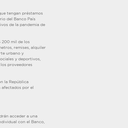
 que tengan préstamos
rio del Banco País
tivos de la pandemia de
 200 mil de los
etros, remises, alquiler
rte urbano y
ociales y deportivos,
o los proveedores
on la República
n afectados por el
odrán acceder a una
ndividual con el Banco,