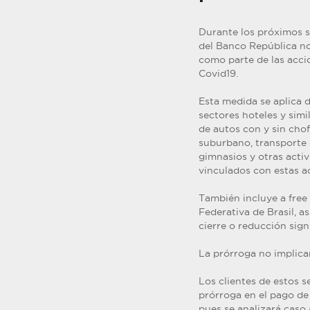
Durante los próximos s
del Banco República no 
como parte de las acci
Covid19.
Esta medida se aplica 
sectores hoteles y simi
de autos con y sin chof
suburbano, transporte d
gimnasios y otras activ
vinculados con estas ac
También incluye a free
Federativa de Brasil, a
cierre o reducción signi
La prórroga no implicar
Los clientes de estos 
prórroga en el pago de
pues se analizará caso 