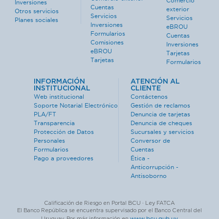
Comercio
Inversiones
Cuentas
exterior
Otros servicios
Servicios
Servicios
Planes sociales
Inversiones
eBROU
Formularios
Cuentas
Comisiones
Inversiones
eBROU
Tarjetas
Tarjetas
Formularios
INFORMACIÓN
ATENCIÓN AL
INSTITUCIONAL
CLIENTE
Web institucional
Contáctenos
Soporte Notarial Electrónico
Gestión de reclamos
PLA/FT
Denuncia de tarjetas
Transparencia
Denuncia de cheques
Protección de Datos
Sucursales y servicios
Personales
Conversor de
Formularios
Cuentas
Pago a proveedores
Ética -
Anticorrupción -
Antisoborno
Calificación de Riesgo en Portal BCU · Ley FATCA
El Banco República se encuentra supervisado por el Banco Central del
www.bcu.gub.uy
Uruguay. Por más información en