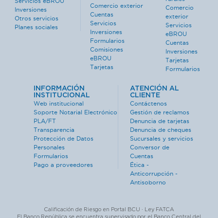
Servicios eBROU
Comercio exterior
Comercio
Inversiones
Cuentas
exterior
Otros servicios
Servicios
Servicios
Planes sociales
Inversiones
eBROU
Formularios
Cuentas
Comisiones
Inversiones
eBROU
Tarjetas
Tarjetas
Formularios
INFORMACIÓN
ATENCIÓN AL
INSTITUCIONAL
CLIENTE
Web institucional
Contáctenos
Soporte Notarial Electrónico
Gestión de reclamos
PLA/FT
Denuncia de tarjetas
Transparencia
Denuncia de cheques
Protección de Datos
Sucursales y servicios
Personales
Conversor de
Formularios
Cuentas
Pago a proveedores
Ética -
Anticorrupción -
Antisoborno
Calificación de Riesgo en Portal BCU · Ley FATCA
El Banco República se encuentra supervisado por el Banco Central del