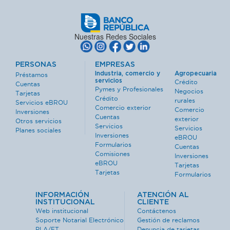
Nuestras Redes Sociales
PERSONAS
EMPRESAS
Industria, comercio y
Agropecuaria
Préstamos
servicios
Crédito
Cuentas
Pymes y Profesionales
Negocios
Tarjetas
Crédito
rurales
Servicios eBROU
Comercio exterior
Comercio
Inversiones
Cuentas
exterior
Otros servicios
Servicios
Servicios
Planes sociales
Inversiones
eBROU
Formularios
Cuentas
Comisiones
Inversiones
eBROU
Tarjetas
Tarjetas
Formularios
INFORMACIÓN
ATENCIÓN AL
INSTITUCIONAL
CLIENTE
Web institucional
Contáctenos
Soporte Notarial Electrónico
Gestión de reclamos
PLA/FT
Denuncia de tarjetas