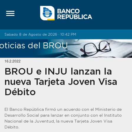
Saltar al contenido
Sabado 8 de Agosto de 2026 · 10:42 PM
oticias del BROU
16.2.2022
BROU e INJU lanzan la
nueva Tarjeta Joven Visa
Débito
El Banco República firmó un acuerdo con el Ministerio de
Desarrollo Social para lanzar en conjunto con el Instituto
Nacional de la Juventud, la nueva Tarjeta Joven Visa
Débito.