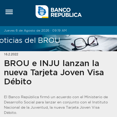
Saltar al contenido
Jueves 6 de Agosto de 2026 · 09:19 AM
oticias del BROU
16.2.2022
BROU e INJU lanzan la
nueva Tarjeta Joven Visa
Débito
El Banco República firmó un acuerdo con el Ministerio de
Desarrollo Social para lanzar en conjunto con el Instituto
Nacional de la Juventud, la nueva Tarjeta Joven Visa
Débito.