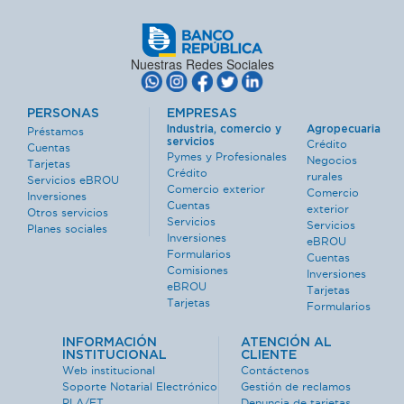
Nuestras Redes Sociales
PERSONAS
EMPRESAS
Industria, comercio y
Agropecuaria
Préstamos
servicios
Crédito
Cuentas
Pymes y Profesionales
Negocios
Tarjetas
Crédito
rurales
Servicios eBROU
Comercio exterior
Comercio
Inversiones
Cuentas
exterior
Otros servicios
Servicios
Servicios
Planes sociales
Inversiones
eBROU
Formularios
Cuentas
Comisiones
Inversiones
eBROU
Tarjetas
Tarjetas
Formularios
INFORMACIÓN
ATENCIÓN AL
INSTITUCIONAL
CLIENTE
Web institucional
Contáctenos
Soporte Notarial Electrónico
Gestión de reclamos
PLA/FT
Denuncia de tarjetas