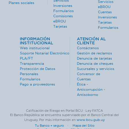
Servicios
Servicios
Planes sociales
Inversiones
eBROU
Formularios
Cuentas
Comisiones
Inversiones
eBROU
Tarjetas
Tarjetas
Formularios
INFORMACIÓN
ATENCIÓN AL
INSTITUCIONAL
CLIENTE
Web institucional
Contáctenos
Soporte Notarial Electrónico
Gestión de reclamos
PLA/FT
Denuncia de tarjetas
Transparencia
Denuncia de cheques
Protección de Datos
Sucursales y servicios
Personales
Conversor de
Formularios
Cuentas
Pago a proveedores
Ética -
Anticorrupción -
Antisoborno
Calificación de Riesgo en Portal BCU · Ley FATCA
El Banco República se encuentra supervisado por el Banco Central del
www.bcu.gub.uy
Uruguay. Por más información en
Tu Banco + seguro ·
Mapa del Sitio