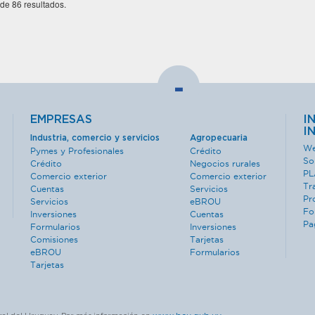
 de 86 resultados.
-
EMPRESAS
I
I
Industria, comercio y servicios
Agropecuaria
We
Pymes y Profesionales
Crédito
So
Crédito
Negocios rurales
PL
Comercio exterior
Comercio exterior
Tr
Cuentas
Servicios
Pr
Servicios
eBROU
Fo
Inversiones
Cuentas
Pa
Formularios
Inversiones
Comisiones
Tarjetas
eBROU
Formularios
Tarjetas