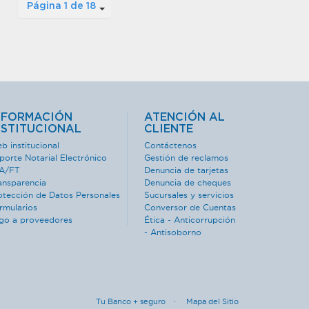
Página 1 de 18
NFORMACIÓN
ATENCIÓN AL
NSTITUCIONAL
CLIENTE
b institucional
Contáctenos
porte Notarial Electrónico
Gestión de reclamos
A/FT
Denuncia de tarjetas
ansparencia
Denuncia de cheques
otección de Datos Personales
Sucursales y servicios
rmularios
Conversor de Cuentas
go a proveedores
Ética - Anticorrupción
- Antisoborno
Tu Banco + seguro ·
Mapa del Sitio