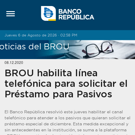
Saltar al contenido
Jueves 6 de Agosto de 2026 · 02:58 PM
oticias del BROU
08.12.2020
BROU habilita línea
telefónica para solicitar el
Préstamo para Pasivos
El Banco República resolvió este jueves habilitar el canal
telefónico para atender a los pasivos que quieran solicitar el
préstamo especial de diciembre. Esta medida excepcional y
sin antecedentes en la institución, se suma a la plataforma