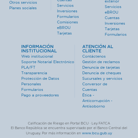
exterior
Otros servicios
Servicios
Servicios
Planes sociales
Inversiones
eBROU
Formularios
Cuentas
Comisiones
Inversiones
eBROU
Tarjetas
Tarjetas
Formularios
INFORMACIÓN
ATENCIÓN AL
INSTITUCIONAL
CLIENTE
Web institucional
Contáctenos
Soporte Notarial Electrónico
Gestión de reclamos
PLA/FT
Denuncia de tarjetas
Transparencia
Denuncia de cheques
Protección de Datos
Sucursales y servicios
Personales
Conversor de
Formularios
Cuentas
Pago a proveedores
Ética -
Anticorrupción -
Antisoborno
Calificación de Riesgo en Portal BCU · Ley FATCA
El Banco República se encuentra supervisado por el Banco Central del
www.bcu.gub.uy
Uruguay. Por más información en