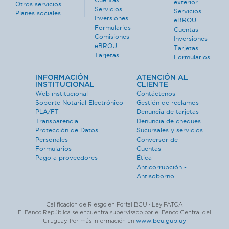
exterior
Otros servicios
Servicios
Servicios
Planes sociales
Inversiones
eBROU
Formularios
Cuentas
Comisiones
Inversiones
eBROU
Tarjetas
Tarjetas
Formularios
INFORMACIÓN
ATENCIÓN AL
INSTITUCIONAL
CLIENTE
Web institucional
Contáctenos
Soporte Notarial Electrónico
Gestión de reclamos
PLA/FT
Denuncia de tarjetas
Transparencia
Denuncia de cheques
Protección de Datos
Sucursales y servicios
Personales
Conversor de
Formularios
Cuentas
Pago a proveedores
Ética -
Anticorrupción -
Antisoborno
Calificación de Riesgo en Portal BCU · Ley FATCA
El Banco República se encuentra supervisado por el Banco Central del
www.bcu.gub.uy
Uruguay. Por más información en