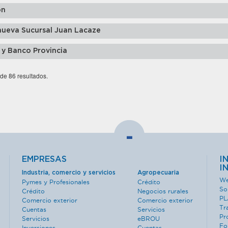
ón
nueva Sucursal Juan Lacaze
 y Banco Provincia
 de 86 resultados.
-
EMPRESAS
I
I
Industria, comercio y servicios
Agropecuaria
We
Pymes y Profesionales
Crédito
So
Crédito
Negocios rurales
PL
Comercio exterior
Comercio exterior
Tr
Cuentas
Servicios
Pr
Servicios
eBROU
Fo
Inversiones
Cuentas