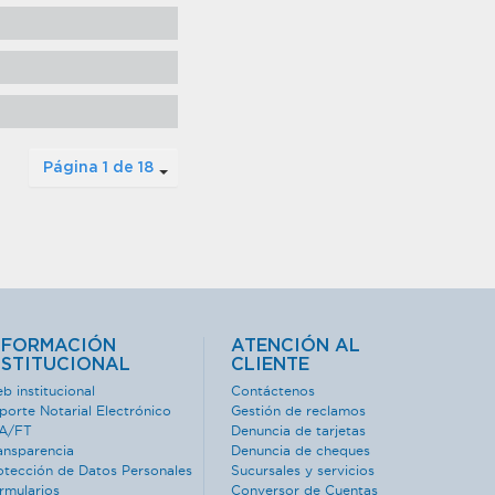
Página 1 de 18
NFORMACIÓN
ATENCIÓN AL
NSTITUCIONAL
CLIENTE
b institucional
Contáctenos
porte Notarial Electrónico
Gestión de reclamos
A/FT
Denuncia de tarjetas
ansparencia
Denuncia de cheques
otección de Datos Personales
Sucursales y servicios
rmularios
Conversor de Cuentas