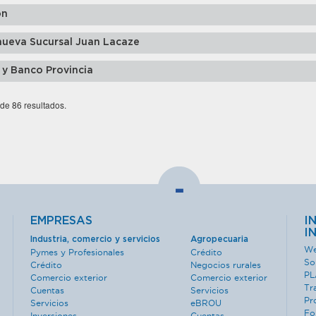
ón
nueva Sucursal Juan Lacaze
 y Banco Provincia
 de 86 resultados.
-
EMPRESAS
I
I
Industria, comercio y servicios
Agropecuaria
We
Pymes y Profesionales
Crédito
So
Crédito
Negocios rurales
PL
Comercio exterior
Comercio exterior
Tr
Cuentas
Servicios
Pr
Servicios
eBROU
Fo
Inversiones
Cuentas