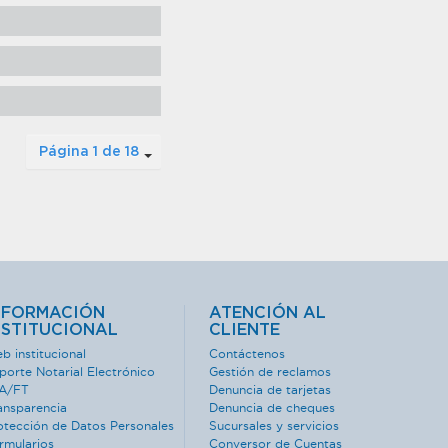
Página 1 de 18
NFORMACIÓN
ATENCIÓN AL
NSTITUCIONAL
CLIENTE
b institucional
Contáctenos
porte Notarial Electrónico
Gestión de reclamos
A/FT
Denuncia de tarjetas
ansparencia
Denuncia de cheques
otección de Datos Personales
Sucursales y servicios
rmularios
Conversor de Cuentas