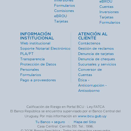
Inversiones
eBROU
Formularios
Cuentas
Comisiones
Inversiones
eBROU
Tarjetas
Tarjetas
Formularios
INFORMACIÓN
ATENCIÓN AL
INSTITUCIONAL
CLIENTE
Web institucional
Contáctenos
Soporte Notarial Electrónico
Gestión de reclamos
PLA/FT
Denuncia de tarjetas
Transparencia
Denuncia de cheques
Protección de Datos
Sucursales y servicios
Personales
Conversor de
Formularios
Cuentas
Pago a proveedores
Ética -
Anticorrupción -
Antisoborno
Calificación de Riesgo en Portal BCU · Ley FATCA
El Banco República se encuentra supervisado por el Banco Central del
www.bcu.gub.uy
Uruguay. Por más información en
Tu Banco + seguro ·
Mapa del Sitio
Casa Central: Cerrito 351. Tel.: 1996.
© 2026 Banco República · Todos los derechos reservados