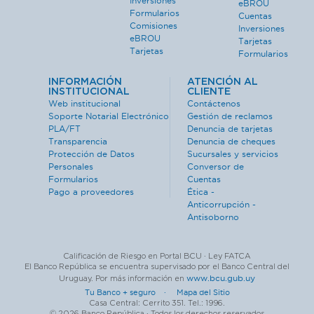
Inversiones
eBROU
Formularios
Cuentas
Comisiones
Inversiones
eBROU
Tarjetas
Tarjetas
Formularios
INFORMACIÓN
ATENCIÓN AL
INSTITUCIONAL
CLIENTE
Web institucional
Contáctenos
Soporte Notarial Electrónico
Gestión de reclamos
PLA/FT
Denuncia de tarjetas
Transparencia
Denuncia de cheques
Protección de Datos
Sucursales y servicios
Personales
Conversor de
Formularios
Cuentas
Pago a proveedores
Ética -
Anticorrupción -
Antisoborno
Calificación de Riesgo en Portal BCU · Ley FATCA
El Banco República se encuentra supervisado por el Banco Central del
www.bcu.gub.uy
Uruguay. Por más información en
Tu Banco + seguro ·
Mapa del Sitio
Casa Central: Cerrito 351. Tel.: 1996.
© 2026 Banco República · Todos los derechos reservados