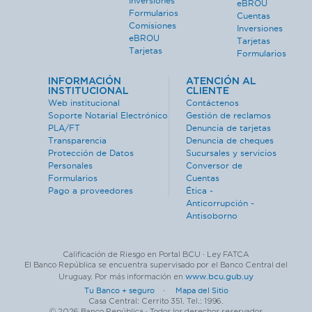
Inversiones
eBROU
Formularios
Cuentas
Comisiones
Inversiones
eBROU
Tarjetas
Tarjetas
Formularios
INFORMACIÓN
ATENCIÓN AL
INSTITUCIONAL
CLIENTE
Web institucional
Contáctenos
Soporte Notarial Electrónico
Gestión de reclamos
PLA/FT
Denuncia de tarjetas
Transparencia
Denuncia de cheques
Protección de Datos
Sucursales y servicios
Personales
Conversor de
Formularios
Cuentas
Pago a proveedores
Ética -
Anticorrupción -
Antisoborno
Calificación de Riesgo en Portal BCU · Ley FATCA
El Banco República se encuentra supervisado por el Banco Central del
www.bcu.gub.uy
Uruguay. Por más información en
Tu Banco + seguro ·
Mapa del Sitio
Casa Central: Cerrito 351. Tel.: 1996.
© 2026 Banco República · Todos los derechos reservados