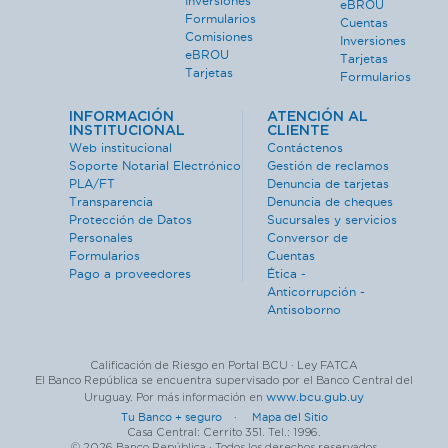
Inversiones
eBROU
Formularios
Cuentas
Comisiones
Inversiones
eBROU
Tarjetas
Tarjetas
Formularios
INFORMACIÓN
ATENCIÓN AL
INSTITUCIONAL
CLIENTE
Web institucional
Contáctenos
Soporte Notarial Electrónico
Gestión de reclamos
PLA/FT
Denuncia de tarjetas
Transparencia
Denuncia de cheques
Protección de Datos
Sucursales y servicios
Personales
Conversor de
Formularios
Cuentas
Pago a proveedores
Ética -
Anticorrupción -
Antisoborno
Calificación de Riesgo en Portal BCU · Ley FATCA
El Banco República se encuentra supervisado por el Banco Central del
www.bcu.gub.uy
Uruguay. Por más información en
Tu Banco + seguro ·
Mapa del Sitio
Casa Central: Cerrito 351. Tel.: 1996.
© 2026 Banco República · Todos los derechos reservados