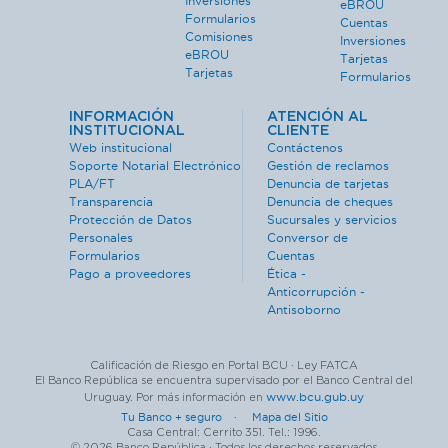
Inversiones
eBROU
Formularios
Cuentas
Comisiones
Inversiones
eBROU
Tarjetas
Tarjetas
Formularios
INFORMACIÓN
ATENCIÓN AL
INSTITUCIONAL
CLIENTE
Web institucional
Contáctenos
Soporte Notarial Electrónico
Gestión de reclamos
PLA/FT
Denuncia de tarjetas
Transparencia
Denuncia de cheques
Protección de Datos
Sucursales y servicios
Personales
Conversor de
Formularios
Cuentas
Pago a proveedores
Ética -
Anticorrupción -
Antisoborno
Calificación de Riesgo en Portal BCU · Ley FATCA
El Banco República se encuentra supervisado por el Banco Central del
www.bcu.gub.uy
Uruguay. Por más información en
Tu Banco + seguro ·
Mapa del Sitio
Casa Central: Cerrito 351. Tel.: 1996.
© 2026 Banco República · Todos los derechos reservados