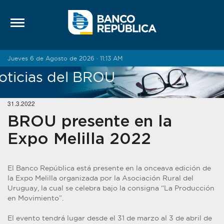
Saltar al contenido
Jueves 6 de Agosto de 2026 · 11:13 AM
oticias del BROU
31.3.2022
BROU presente en la
Expo Melilla 2022
El Banco República está presente en la onceava edición de
la Expo Melilla organizada por la Asociación Rural del
Uruguay, la cual se celebra bajo la consigna “La Producción
en Movimiento”.
El evento tendrá lugar desde el 31 de marzo al 3 de abril de