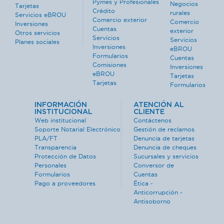
Pymes y Profesionales
Negocios
Tarjetas
Crédito
rurales
Servicios eBROU
Comercio exterior
Comercio
Inversiones
Cuentas
exterior
Otros servicios
Servicios
Servicios
Planes sociales
Inversiones
eBROU
Formularios
Cuentas
Comisiones
Inversiones
eBROU
Tarjetas
Tarjetas
Formularios
INFORMACIÓN
ATENCIÓN AL
INSTITUCIONAL
CLIENTE
Web institucional
Contáctenos
Soporte Notarial Electrónico
Gestión de reclamos
PLA/FT
Denuncia de tarjetas
Transparencia
Denuncia de cheques
Protección de Datos
Sucursales y servicios
Personales
Conversor de
Formularios
Cuentas
Pago a proveedores
Ética -
Anticorrupción -
Antisoborno