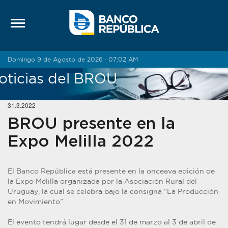
Saltar al contenido
Domingo 9 de Agosto de 2026 · 07:02 AM
oticias del BROU
31.3.2022
BROU presente en la
Expo Melilla 2022
El Banco República está presente en la onceava edición de
la Expo Melilla organizada por la Asociación Rural del
Uruguay, la cual se celebra bajo la consigna “La Producción
en Movimiento”.
El evento tendrá lugar desde el 31 de marzo al 3 de abril de