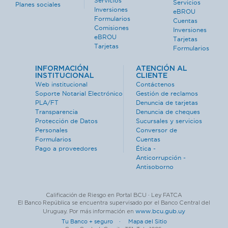
Servicios
Servicios
Planes sociales
Inversiones
eBROU
Formularios
Cuentas
Comisiones
Inversiones
eBROU
Tarjetas
Tarjetas
Formularios
INFORMACIÓN
ATENCIÓN AL
INSTITUCIONAL
CLIENTE
Web institucional
Contáctenos
Soporte Notarial Electrónico
Gestión de reclamos
PLA/FT
Denuncia de tarjetas
Transparencia
Denuncia de cheques
Protección de Datos
Sucursales y servicios
Personales
Conversor de
Formularios
Cuentas
Pago a proveedores
Ética -
Anticorrupción -
Antisoborno
Calificación de Riesgo en Portal BCU · Ley FATCA
El Banco República se encuentra supervisado por el Banco Central del
www.bcu.gub.uy
Uruguay. Por más información en
Tu Banco + seguro ·
Mapa del Sitio