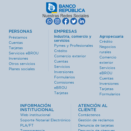
Nuestras Redes Sociales
PERSONAS
EMPRESAS
Industria, comercio y
Agropecuaria
Préstamos
servicios
Crédito
Cuentas
Pymes y Profesionales
Negocios
Tarjetas
Crédito
rurales
Servicios eBROU
Comercio exterior
Comercio
Inversiones
Cuentas
exterior
Otros servicios
Servicios
Servicios
Planes sociales
Inversiones
eBROU
Formularios
Cuentas
Comisiones
Inversiones
eBROU
Tarjetas
Tarjetas
Formularios
INFORMACIÓN
ATENCIÓN AL
INSTITUCIONAL
CLIENTE
Web institucional
Contáctenos
Soporte Notarial Electrónico
Gestión de reclamos
PLA/FT
Denuncia de tarjetas
Transparencia
Denuncia de cheques