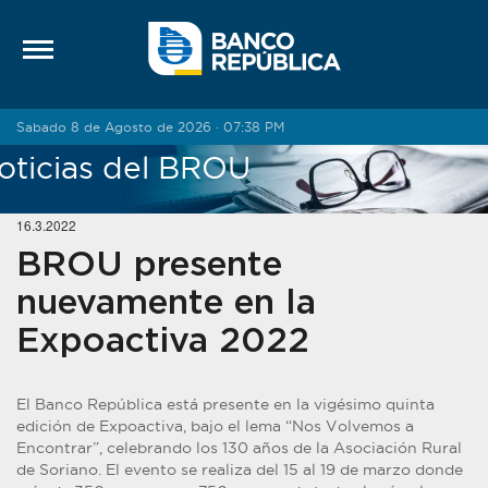
Saltar al contenido
Sabado 8 de Agosto de 2026 · 07:38 PM
oticias del BROU
16.3.2022
BROU presente
nuevamente en la
Expoactiva 2022
El Banco República está presente en la vigésimo quinta
edición de Expoactiva, bajo el lema “Nos Volvemos a
Encontrar”, celebrando los 130 años de la Asociación Rural
de Soriano. El evento se realiza del 15 al 19 de marzo donde