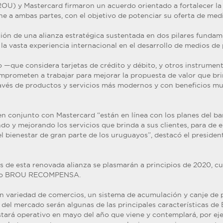
OU) y Mastercard firmaron un acuerdo orientado a fortalecer la
e a ambas partes, con el objetivo de potenciar su oferta de med
ción de una alianza estratégica sustentada en dos pilares fundam
la vasta experiencia internacional en el desarrollo de medios de
 —que considera tarjetas de crédito y débito, y otros instrumen
mprometen a trabajar para mejorar la propuesta de valor que brin
través de productos y servicios más modernos y con beneficios mu
n conjunto con Mastercard “están en línea con los planes del b
o y mejorando los servicios que brinda a sus clientes, para de 
el bienestar de gran parte de los uruguayos”, destacó el preside
s de esta renovada alianza se plasmarán a principios de 2020, cu
dito BROU RECOMPENSA.
n variedad de comercios, un sistema de acumulación y canje de
s del mercado serán algunas de las principales característica
stará operativo en mayo del año que viene y contemplará, por eje