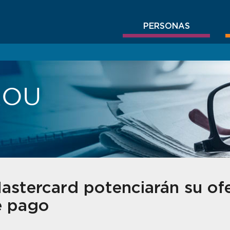
PERSONAS
BROU
stercard potenciarán su of
e pago