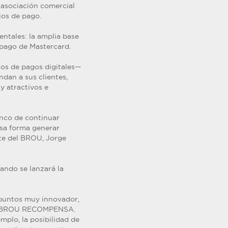
 asociación comercial
ios de pago.
entales: la amplia base
 pago de Mastercard.
tos de pagos digitales—
dan a sus clientes,
y atractivos e
anco de continuar
esa forma generar
nte del BROU, Jorge
ando se lanzará la
 puntos muy innovador,
s de BROU RECOMPENSA.
mplo, la posibilidad de