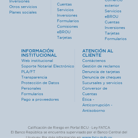
Inversiones
Cuentas
exterior
Otros servicios
Servicios
Servicios
Planes sociales
Inversiones
eBROU
Formularios
Cuentas
Comisiones
Inversiones
eBROU
Tarjetas
Tarjetas
Formularios
INFORMACIÓN
ATENCIÓN AL
INSTITUCIONAL
CLIENTE
Web institucional
Contáctenos
Soporte Notarial Electrónico
Gestión de reclamos
PLA/FT
Denuncia de tarjetas
Transparencia
Denuncia de cheques
Protección de Datos
Sucursales y servicios
Personales
Conversor de
Formularios
Cuentas
Pago a proveedores
Ética -
Anticorrupción -
Antisoborno
Calificación de Riesgo en Portal BCU · Ley FATCA
El Banco República se encuentra supervisado por el Banco Central del
www.bcu.gub.uy
Uruguay. Por más información en