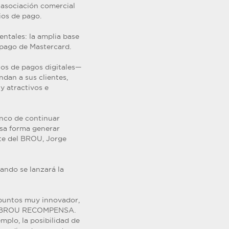
 asociación comercial
ios de pago.
entales: la amplia base
 pago de Mastercard.
tos de pagos digitales—
dan a sus clientes,
y atractivos e
anco de continuar
esa forma generar
nte del BROU, Jorge
ando se lanzará la
 puntos muy innovador,
s de BROU RECOMPENSA.
mplo, la posibilidad de