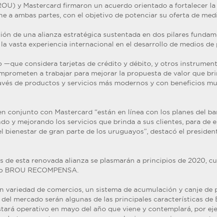
OU) y Mastercard firmaron un acuerdo orientado a fortalecer la
e a ambas partes, con el objetivo de potenciar su oferta de med
ción de una alianza estratégica sustentada en dos pilares fundam
la vasta experiencia internacional en el desarrollo de medios de
 —que considera tarjetas de crédito y débito, y otros instrumen
mprometen a trabajar para mejorar la propuesta de valor que brin
través de productos y servicios más modernos y con beneficios mu
n conjunto con Mastercard “están en línea con los planes del b
o y mejorando los servicios que brinda a sus clientes, para de 
el bienestar de gran parte de los uruguayos”, destacó el preside
s de esta renovada alianza se plasmarán a principios de 2020, cu
dito BROU RECOMPENSA.
n variedad de comercios, un sistema de acumulación y canje de
s del mercado serán algunas de las principales característica
stará operativo en mayo del año que viene y contemplará, por eje