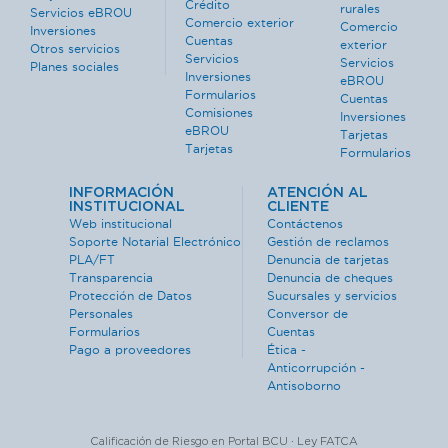
Crédito
rurales
Servicios eBROU
Comercio exterior
Comercio
Inversiones
Cuentas
exterior
Otros servicios
Servicios
Servicios
Planes sociales
Inversiones
eBROU
Formularios
Cuentas
Comisiones
Inversiones
eBROU
Tarjetas
Tarjetas
Formularios
INFORMACIÓN
ATENCIÓN AL
INSTITUCIONAL
CLIENTE
Web institucional
Contáctenos
Soporte Notarial Electrónico
Gestión de reclamos
PLA/FT
Denuncia de tarjetas
Transparencia
Denuncia de cheques
Protección de Datos
Sucursales y servicios
Personales
Conversor de
Formularios
Cuentas
Pago a proveedores
Ética -
Anticorrupción -
Antisoborno
Calificación de Riesgo en Portal BCU · Ley FATCA