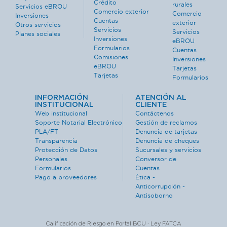
Crédito
rurales
Servicios eBROU
Comercio exterior
Comercio
Inversiones
Cuentas
exterior
Otros servicios
Servicios
Servicios
Planes sociales
Inversiones
eBROU
Formularios
Cuentas
Comisiones
Inversiones
eBROU
Tarjetas
Tarjetas
Formularios
INFORMACIÓN
ATENCIÓN AL
INSTITUCIONAL
CLIENTE
Web institucional
Contáctenos
Soporte Notarial Electrónico
Gestión de reclamos
PLA/FT
Denuncia de tarjetas
Transparencia
Denuncia de cheques
Protección de Datos
Sucursales y servicios
Personales
Conversor de
Formularios
Cuentas
Pago a proveedores
Ética -
Anticorrupción -
Antisoborno
Calificación de Riesgo en Portal BCU · Ley FATCA