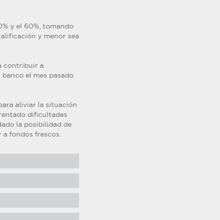
40% y el 60%, tomando
calificación y menor sea
 contribuir a
el banco el mes pasado
ra aliviar la situación
rentado dificultades
dado la posibilidad de
r a fondos frescos.