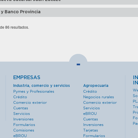
 y Banco Provincia
 de 86 resultados.
-
EMPRESAS
I
I
Industria, comercio y servicios
Agropecuaria
We
Pymes y Profesionales
Crédito
So
Crédito
Negocios rurales
PL
Comercio exterior
Comercio exterior
Tr
Cuentas
Servicios
Pr
Servicios
eBROU
Fo
Inversiones
Cuentas
Pa
Formularios
Inversiones
Comisiones
Tarjetas
eBROU
Formularios