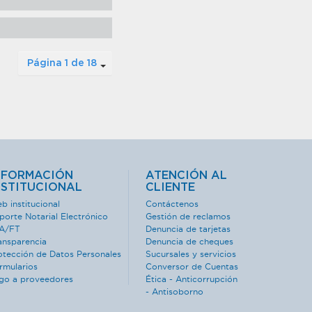
Página 1 de 18
NFORMACIÓN
ATENCIÓN AL
NSTITUCIONAL
CLIENTE
b institucional
Contáctenos
porte Notarial Electrónico
Gestión de reclamos
A/FT
Denuncia de tarjetas
ansparencia
Denuncia de cheques
otección de Datos Personales
Sucursales y servicios
rmularios
Conversor de Cuentas
go a proveedores
Ética - Anticorrupción
- Antisoborno