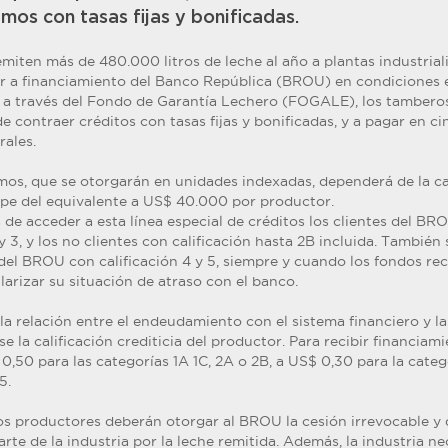
mos con tasas fijas y bonificadas.
miten más de 480.000 litros de leche al año a plantas industrial
r a financiamiento del Banco República (BROU) en condiciones e
e, a través del Fondo de Garantía Lechero (FOGALE), los tamber
de contraer créditos con tasas fijas y bonificadas, y a pagar en 
rales.
mos, que se otorgarán en unidades indexadas, dependerá de la c
ope del equivalente a US$ 40.000 por productor.
de acceder a esta línea especial de créditos los clientes del BRO
 y 3, y los no clientes con calificación hasta 2B incluida. También
 del BROU con calificación 4 y 5, siempre y cuando los fondos re
larizar su situación de atraso con el banco.
la relación entre el endeudamiento con el sistema financiero y l
e la calificación crediticia del productor. Para recibir financiami
,50 para las categorías 1A 1C, 2A o 2B, a US$ 0,30 para la categ
5.
los productores deberán otorgar al BROU la cesión irrevocable y 
arte de la industria por la leche remitida. Además, la industria 