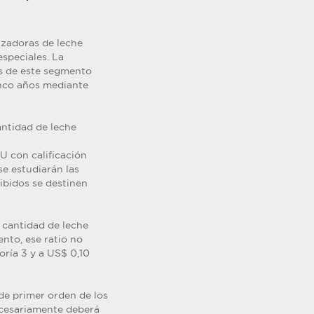
izadoras de leche
speciales. La
os de este segmento
cinco años mediante
antidad de leche
U con calificación
 se estudiarán las
cibidos se destinen
a cantidad de leche
ento, ese ratio no
oría 3 y a US$ 0,10
de primer orden de los
necesariamente deberá