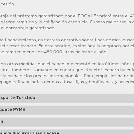
 cesión.
entaje del préstamo garantizado por el FOGALE variará entre el 
e leche remitida y la calificación crediticia. Cuanto mejor sea la 
 el porcentaje garantizado.
e financiamiento, que estará operativa sobre fines de mes, busca
del sector lechero. En este sentido, es similar a la adoptada por 
ue remiten menos de 480.000 litros de leche al año.
con otras medidas que el banco implementó en los últimos años pa
lientes tamberos, tomando en cuenta que el sector lechero ha enf
e la caída de los precios internacionales. Por ejemplo, les ha brin
epago, refinanciar las deudas a tasas fijas y bonificadas, y accede
sporte Turístico
quete PYME
ón
nueva Sucursal Juan Lacaze