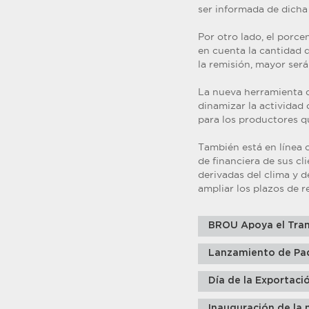
ser informada de dicha
Por otro lado, el porc
en cuenta la cantidad d
la remisión, mayor será
La nueva herramienta d
dinamizar la actividad 
para los productores q
También está en línea 
de financiera de sus c
derivadas del clima y d
ampliar los plazos de r
BROU Apoya el Tran
Lanzamiento de Pa
Día de la Exportaci
Inauguración de la 