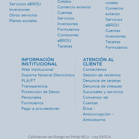
Crédito
rurales
Servicios eBROU
Comercio exterior
Comercio
Inversiones
Cuentas
exterior
Otros servicios
Servicios
Servicios
Planes sociales
Inversiones
eBROU
Formularios
Cuentas
Comisiones
Inversiones
eBROU
Tarjetas
Tarjetas
Formularios
INFORMACIÓN
ATENCIÓN AL
INSTITUCIONAL
CLIENTE
Web institucional
Contáctenos
Soporte Notarial Electrónico
Gestión de reclamos
PLA/FT
Denuncia de tarjetas
Transparencia
Denuncia de cheques
Protección de Datos
Sucursales y servicios
Personales
Conversor de
Formularios
Cuentas
Pago a proveedores
Ética -
Anticorrupción -
Antisoborno
Calificación de Riesgo en Portal BCU · Ley FATCA