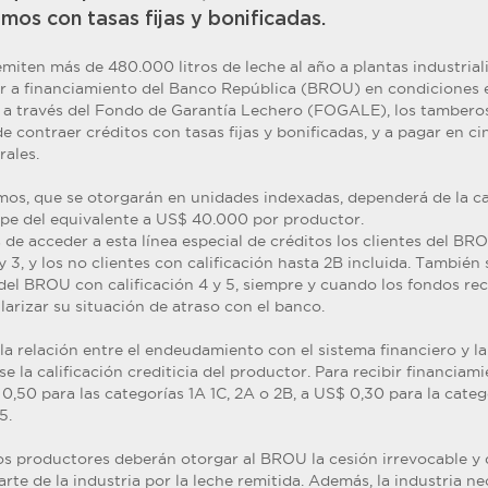
mos con tasas fijas y bonificadas.
miten más de 480.000 litros de leche al año a plantas industrial
r a financiamiento del Banco República (BROU) en condiciones e
e, a través del Fondo de Garantía Lechero (FOGALE), los tamber
de contraer créditos con tasas fijas y bonificadas, y a pagar en 
rales.
mos, que se otorgarán en unidades indexadas, dependerá de la c
ope del equivalente a US$ 40.000 por productor.
de acceder a esta línea especial de créditos los clientes del BRO
 y 3, y los no clientes con calificación hasta 2B incluida. También
 del BROU con calificación 4 y 5, siempre y cuando los fondos re
larizar su situación de atraso con el banco.
la relación entre el endeudamiento con el sistema financiero y l
e la calificación crediticia del productor. Para recibir financiami
,50 para las categorías 1A 1C, 2A o 2B, a US$ 0,30 para la categ
5.
los productores deberán otorgar al BROU la cesión irrevocable y 
arte de la industria por la leche remitida. Además, la industria 