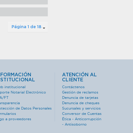
Página 1 de 18
NFORMACIÓN
ATENCIÓN AL
NSTITUCIONAL
CLIENTE
b institucional
Contáctenos
porte Notarial Electrónico
Gestión de reclamos
A/FT
Denuncia de tarjetas
ansparencia
Denuncia de cheques
otección de Datos Personales
Sucursales y servicios
rmularios
Conversor de Cuentas
go a proveedores
Ética - Anticorrupción
- Antisoborno