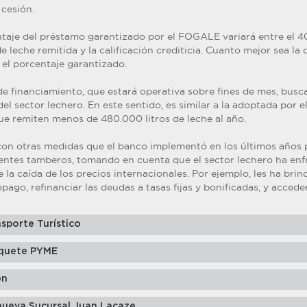
 cesión.
entaje del préstamo garantizado por el FOGALE variará entre el 
e leche remitida y la calificación crediticia. Cuanto mejor sea la 
 el porcentaje garantizado.
e financiamiento, que estará operativa sobre fines de mes, busca
del sector lechero. En este sentido, es similar a la adoptada por 
ue remiten menos de 480.000 litros de leche al año.
con otras medidas que el banco implementó en los últimos años pa
lientes tamberos, tomando en cuenta que el sector lechero ha enf
e la caída de los precios internacionales. Por ejemplo, les ha brin
epago, refinanciar las deudas a tasas fijas y bonificadas, y accede
sporte Turístico
quete PYME
ón
nueva Sucursal Juan Lacaze