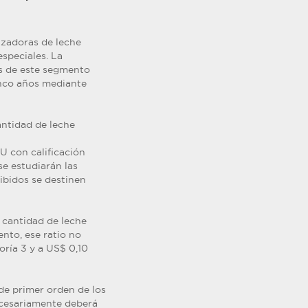
izadoras de leche
speciales. La
os de este segmento
cinco años mediante
antidad de leche
U con calificación
 se estudiarán las
cibidos se destinen
a cantidad de leche
ento, ese ratio no
oría 3 y a US$ 0,10
de primer orden de los
necesariamente deberá