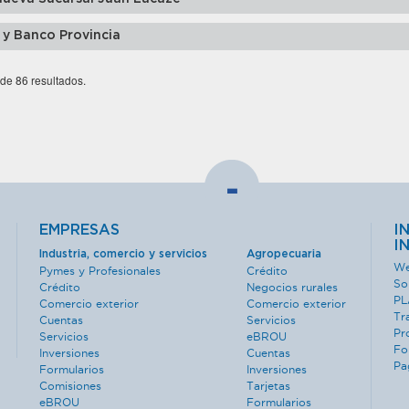
 y Banco Provincia
 de 86 resultados.
-
EMPRESAS
I
I
Industria, comercio y servicios
Agropecuaria
We
Pymes y Profesionales
Crédito
So
Crédito
Negocios rurales
PL
Comercio exterior
Comercio exterior
Tr
Cuentas
Servicios
Pr
Servicios
eBROU
Fo
Inversiones
Cuentas
Pa
Formularios
Inversiones
Comisiones
Tarjetas
eBROU
Formularios