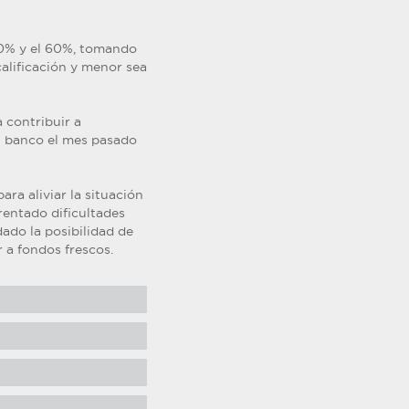
40% y el 60%, tomando
calificación y menor sea
 contribuir a
el banco el mes pasado
ra aliviar la situación
rentado dificultades
dado la posibilidad de
r a fondos frescos.