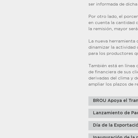
ser informada de dicha
Por otro lado, el porc
en cuenta la cantidad d
la remisión, mayor será
La nueva herramienta d
dinamizar la actividad 
para los productores q
También está en línea 
de financiera de sus c
derivadas del clima y d
ampliar los plazos de r
BROU Apoya el Tran
Lanzamiento de Pa
Día de la Exportaci
Inauguración de la 