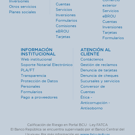
Inversiones
Cuentas
exterior
Otros servicios
Servicios
Servicios
Planes sociales
Inversiones
eBROU
Formularios
Cuentas
Comisiones
Inversiones
eBROU
Tarjetas
Tarjetas
Formularios
INFORMACIÓN
ATENCIÓN AL
INSTITUCIONAL
CLIENTE
Web institucional
Contáctenos
Soporte Notarial Electrónico
Gestión de reclamos
PLA/FT
Denuncia de tarjetas
Transparencia
Denuncia de cheques
Protección de Datos
Sucursales y servicios
Personales
Conversor de
Formularios
Cuentas
Pago a proveedores
Ética -
Anticorrupción -
Antisoborno
Calificación de Riesgo en Portal BCU · Ley FATCA
El Banco República se encuentra supervisado por el Banco Central del
www.bcu.gub.uy
Uruguay. Por más información en