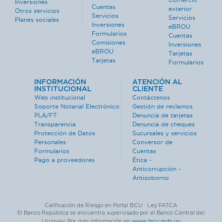
Inversiones
Cuentas
exterior
Otros servicios
Servicios
Servicios
Planes sociales
Inversiones
eBROU
Formularios
Cuentas
Comisiones
Inversiones
eBROU
Tarjetas
Tarjetas
Formularios
INFORMACIÓN
ATENCIÓN AL
INSTITUCIONAL
CLIENTE
Web institucional
Contáctenos
Soporte Notarial Electrónico
Gestión de reclamos
PLA/FT
Denuncia de tarjetas
Transparencia
Denuncia de cheques
Protección de Datos
Sucursales y servicios
Personales
Conversor de
Formularios
Cuentas
Pago a proveedores
Ética -
Anticorrupción -
Antisoborno
Calificación de Riesgo en Portal BCU · Ley FATCA
El Banco República se encuentra supervisado por el Banco Central del
www.bcu.gub.uy
Uruguay. Por más información en