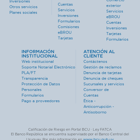
Inversiones
Cuentas
exterior
Otros servicios
Servicios
Servicios
Planes sociales
Inversiones
eBROU
Formularios
Cuentas
Comisiones
Inversiones
eBROU
Tarjetas
Tarjetas
Formularios
INFORMACIÓN
ATENCIÓN AL
INSTITUCIONAL
CLIENTE
Web institucional
Contáctenos
Soporte Notarial Electrónico
Gestión de reclamos
PLA/FT
Denuncia de tarjetas
Transparencia
Denuncia de cheques
Protección de Datos
Sucursales y servicios
Personales
Conversor de
Formularios
Cuentas
Pago a proveedores
Ética -
Anticorrupción -
Antisoborno
Calificación de Riesgo en Portal BCU · Ley FATCA
El Banco República se encuentra supervisado por el Banco Central del
www.bcu.gub.uy
Uruguay. Por más información en