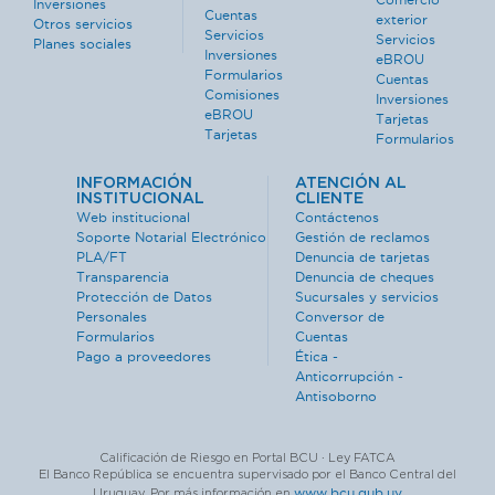
Inversiones
Cuentas
exterior
Otros servicios
Servicios
Servicios
Planes sociales
Inversiones
eBROU
Formularios
Cuentas
Comisiones
Inversiones
eBROU
Tarjetas
Tarjetas
Formularios
INFORMACIÓN
ATENCIÓN AL
INSTITUCIONAL
CLIENTE
Web institucional
Contáctenos
Soporte Notarial Electrónico
Gestión de reclamos
PLA/FT
Denuncia de tarjetas
Transparencia
Denuncia de cheques
Protección de Datos
Sucursales y servicios
Personales
Conversor de
Formularios
Cuentas
Pago a proveedores
Ética -
Anticorrupción -
Antisoborno
Calificación de Riesgo en Portal BCU · Ley FATCA
El Banco República se encuentra supervisado por el Banco Central del
www.bcu.gub.uy
Uruguay. Por más información en