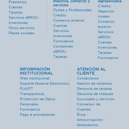
Industria, comercio y
Agropecuaria
Préstamos
servicios
Crédito
Cuentas
Pymes y Profesionales
Negocios
Tarjetas
Crédito
rurales
Servicios eBROU
Comercio exterior
Comercio
Inversiones
Cuentas
exterior
Otros servicios
Servicios
Servicios
Planes sociales
Inversiones
eBROU
Formularios
Cuentas
Comisiones
Inversiones
eBROU
Tarjetas
Tarjetas
Formularios
INFORMACIÓN
ATENCIÓN AL
INSTITUCIONAL
CLIENTE
Web institucional
Contáctenos
Soporte Notarial Electrónico
Gestión de reclamos
PLA/FT
Denuncia de tarjetas
Transparencia
Denuncia de cheques
Protección de Datos
Sucursales y servicios
Personales
Conversor de
Formularios
Cuentas
Pago a proveedores
Ética -
Anticorrupción -
Antisoborno