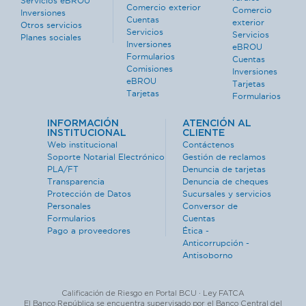
Servicios eBROU
Comercio exterior
Comercio
Inversiones
Cuentas
exterior
Otros servicios
Servicios
Servicios
Planes sociales
Inversiones
eBROU
Formularios
Cuentas
Comisiones
Inversiones
eBROU
Tarjetas
Tarjetas
Formularios
INFORMACIÓN
ATENCIÓN AL
INSTITUCIONAL
CLIENTE
Web institucional
Contáctenos
Soporte Notarial Electrónico
Gestión de reclamos
PLA/FT
Denuncia de tarjetas
Transparencia
Denuncia de cheques
Protección de Datos
Sucursales y servicios
Personales
Conversor de
Formularios
Cuentas
Pago a proveedores
Ética -
Anticorrupción -
Antisoborno
Calificación de Riesgo en Portal BCU · Ley FATCA
El Banco República se encuentra supervisado por el Banco Central del