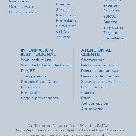
Inversiones
Cuentas
exterior
Otros servicios
Servicios
Servicios
Planes sociales
Inversiones
eBROU
Formularios
Cuentas
Comisiones
Inversiones
eBROU
Tarjetas
Tarjetas
Formularios
INFORMACIÓN
ATENCIÓN AL
INSTITUCIONAL
CLIENTE
Web institucional
Contáctenos
Soporte Notarial Electrónico
Gestión de reclamos
PLA/FT
Denuncia de tarjetas
Transparencia
Denuncia de cheques
Protección de Datos
Sucursales y servicios
Personales
Conversor de
Formularios
Cuentas
Pago a proveedores
Ética -
Anticorrupción -
Antisoborno
Calificación de Riesgo en Portal BCU · Ley FATCA
El Banco República se encuentra supervisado por el Banco Central del
www.bcu.gub.uy
Uruguay. Por más información en