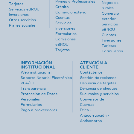
Pymes y Profesionales
Negocios
Tarjetas
Crédito
rurales
Servicios eBROU
Comercio exterior
Comercio
Inversiones
Cuentas
exterior
Otros servicios
Servicios
Servicios
Planes sociales
Inversiones
eBROU
Formularios
Cuentas
Comisiones
Inversiones
eBROU
Tarjetas
Tarjetas
Formularios
INFORMACIÓN
ATENCIÓN AL
INSTITUCIONAL
CLIENTE
Web institucional
Contáctenos
Soporte Notarial Electrónico
Gestión de reclamos
PLA/FT
Denuncia de tarjetas
Transparencia
Denuncia de cheques
Protección de Datos
Sucursales y servicios
Personales
Conversor de
Formularios
Cuentas
Pago a proveedores
Ética -
Anticorrupción -
Antisoborno