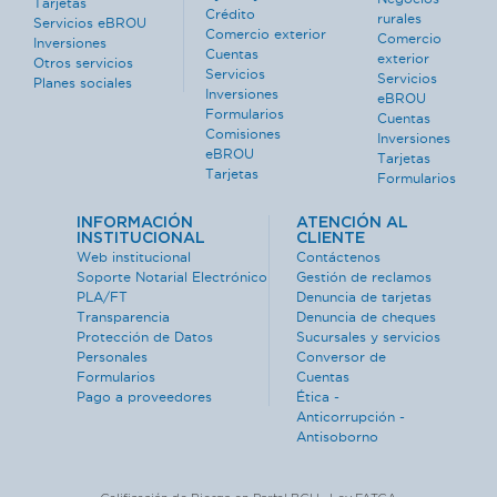
Tarjetas
Crédito
rurales
Servicios eBROU
Comercio exterior
Comercio
Inversiones
Cuentas
exterior
Otros servicios
Servicios
Servicios
Planes sociales
Inversiones
eBROU
Formularios
Cuentas
Comisiones
Inversiones
eBROU
Tarjetas
Tarjetas
Formularios
INFORMACIÓN
ATENCIÓN AL
INSTITUCIONAL
CLIENTE
Web institucional
Contáctenos
Soporte Notarial Electrónico
Gestión de reclamos
PLA/FT
Denuncia de tarjetas
Transparencia
Denuncia de cheques
Protección de Datos
Sucursales y servicios
Personales
Conversor de
Formularios
Cuentas
Pago a proveedores
Ética -
Anticorrupción -
Antisoborno