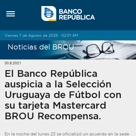
Saltar al contenido
Viernes 7 de Agosto de 2026 · 02:01 AM
Noticias del BROU
30.8.2021
El Banco República
auspicia a la Selección
Uruguaya de Fútbol con
su tarjeta Mastercard
BROU Recompensa.
En la noche del lunes 23 se oficializó un acuerdo en la sede