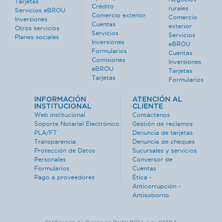
Tarjetas
Crédito
rurales
Servicios eBROU
Comercio exterior
Comercio
Inversiones
Cuentas
exterior
Otros servicios
Servicios
Servicios
Planes sociales
Inversiones
eBROU
Formularios
Cuentas
Comisiones
Inversiones
eBROU
Tarjetas
Tarjetas
Formularios
INFORMACIÓN
ATENCIÓN AL
INSTITUCIONAL
CLIENTE
Web institucional
Contáctenos
Soporte Notarial Electrónico
Gestión de reclamos
PLA/FT
Denuncia de tarjetas
Transparencia
Denuncia de cheques
Protección de Datos
Sucursales y servicios
Personales
Conversor de
Formularios
Cuentas
Pago a proveedores
Ética -
Anticorrupción -
Antisoborno