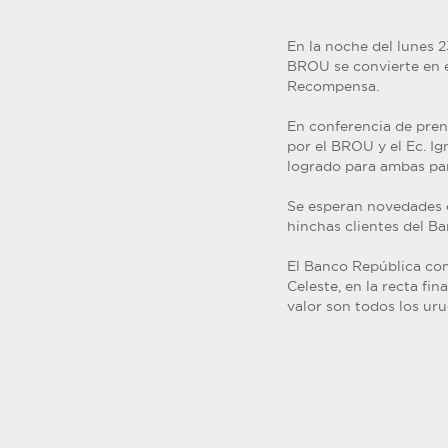
En la noche del lunes 2
BROU se convierte en e
Recompensa.
En conferencia de prens
por el BROU y el Ec. I
logrado para ambas par
Se esperan novedades e
hinchas clientes del 
El Banco República co
Celeste, en la recta fi
valor son todos los ur