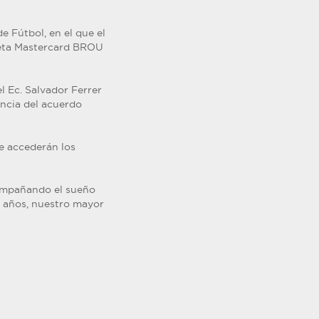
e Fútbol, en el que el
rjeta Mastercard BROU
l Ec. Salvador Ferrer
ancia del acuerdo
e accederán los
compañando el sueño
25 años, nuestro mayor