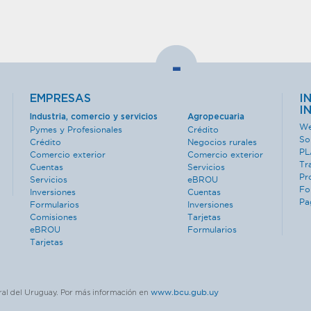
-
EMPRESAS
I
I
Industria, comercio y servicios
Agropecuaria
We
Pymes y Profesionales
Crédito
So
Crédito
Negocios rurales
PL
Comercio exterior
Comercio exterior
Tr
Cuentas
Servicios
Pr
Servicios
eBROU
Fo
Inversiones
Cuentas
Pa
Formularios
Inversiones
Comisiones
Tarjetas
eBROU
Formularios
Tarjetas
www.bcu.gub.uy
ral del Uruguay. Por más información en