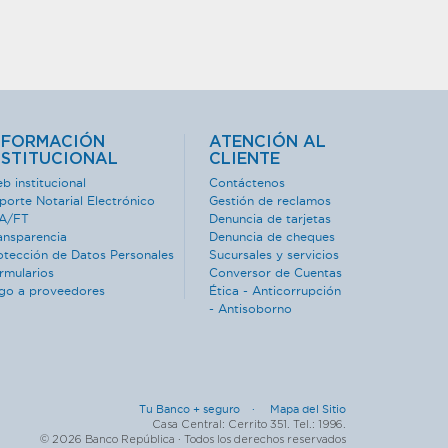
NFORMACIÓN
ATENCIÓN AL
NSTITUCIONAL
CLIENTE
b institucional
Contáctenos
porte Notarial Electrónico
Gestión de reclamos
A/FT
Denuncia de tarjetas
ansparencia
Denuncia de cheques
otección de Datos Personales
Sucursales y servicios
rmularios
Conversor de Cuentas
go a proveedores
Ética - Anticorrupción
- Antisoborno
Tu Banco + seguro ·
Mapa del Sitio
Casa Central: Cerrito 351. Tel.: 1996.
© 2026 Banco República · Todos los derechos reservados