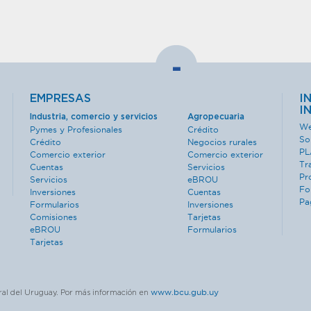
-
EMPRESAS
I
I
Industria, comercio y servicios
Agropecuaria
We
Pymes y Profesionales
Crédito
So
Crédito
Negocios rurales
PL
Comercio exterior
Comercio exterior
Tr
Cuentas
Servicios
Pr
Servicios
eBROU
Fo
Inversiones
Cuentas
Pa
Formularios
Inversiones
Comisiones
Tarjetas
eBROU
Formularios
Tarjetas
www.bcu.gub.uy
ral del Uruguay. Por más información en