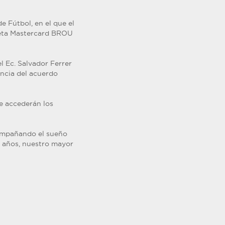
e Fútbol, en el que el
rjeta Mastercard BROU
l Ec. Salvador Ferrer
ancia del acuerdo
e accederán los
compañando el sueño
25 años, nuestro mayor