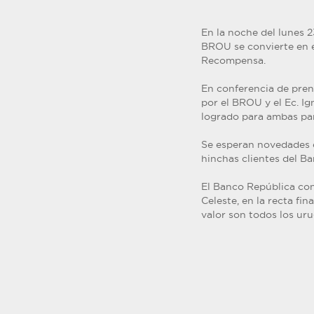
En la noche del lunes 2
BROU se convierte en e
Recompensa.
En conferencia de prens
por el BROU y el Ec. I
logrado para ambas par
Se esperan novedades e
hinchas clientes del 
El Banco República co
Celeste, en la recta fi
valor son todos los ur