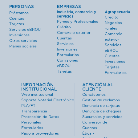
PERSONAS
EMPRESAS
Industria, comercio y
Agropecuaria
Préstamos
servicios
Crédito
Cuentas
Pymes y Profesionales
Negocios
Tarjetas
Crédito
rurales
Servicios eBROU
Comercio exterior
Comercio
Inversiones
Cuentas
exterior
Otros servicios
Servicios
Servicios
Planes sociales
Inversiones
eBROU
Formularios
Cuentas
Comisiones
Inversiones
eBROU
Tarjetas
Tarjetas
Formularios
INFORMACIÓN
ATENCIÓN AL
INSTITUCIONAL
CLIENTE
Web institucional
Contáctenos
Soporte Notarial Electrónico
Gestión de reclamos
PLA/FT
Denuncia de tarjetas
Transparencia
Denuncia de cheques
Protección de Datos
Sucursales y servicios
Personales
Conversor de
Formularios
Cuentas
Pago a proveedores
Ética -