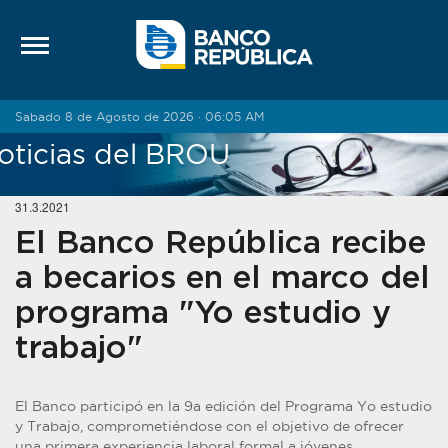
Saltar al contenido
Sabado 8 de Agosto de 2026 · 06:05 AM
oticias del BROU
31.3.2021
El Banco República recibe
a becarios en el marco del
programa "Yo estudio y
trabajo"
El Banco participó en la 9a edición del Programa Yo estudio
y Trabajo, comprometiéndose con el objetivo de ofrecer
una primera experiencia laboral formal a jóvenes