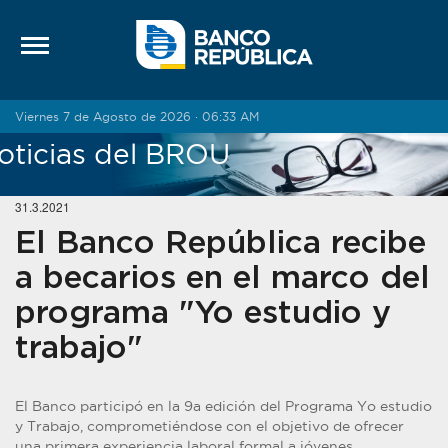
Saltar al contenido
Viernes 7 de Agosto de 2026 · 06:33 AM
oticias del BROU
31.3.2021
El Banco República recibe
a becarios en el marco del
programa "Yo estudio y
trabajo"
El Banco participó en la 9a edición del Programa Yo estudio
y Trabajo, comprometiéndose con el objetivo de ofrecer
una primera experiencia laboral formal a jóvenes