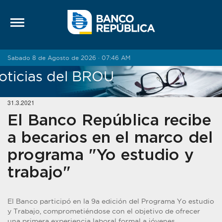
Saltar al contenido
Sabado 8 de Agosto de 2026 · 07:46 AM
oticias del BROU
31.3.2021
El Banco República recibe
a becarios en el marco del
programa "Yo estudio y
trabajo"
El Banco participó en la 9a edición del Programa Yo estudio
y Trabajo, comprometiéndose con el objetivo de ofrecer
una primera experiencia laboral formal a jóvenes