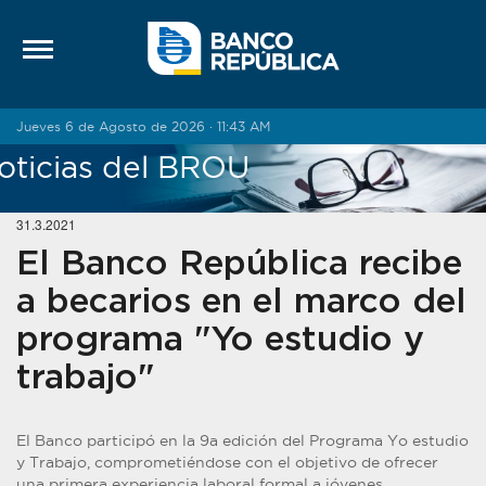
Saltar al contenido
Jueves 6 de Agosto de 2026 · 11:43 AM
oticias del BROU
31.3.2021
El Banco República recibe
a becarios en el marco del
programa "Yo estudio y
trabajo"
El Banco participó en la 9a edición del Programa Yo estudio
y Trabajo, comprometiéndose con el objetivo de ofrecer
una primera experiencia laboral formal a jóvenes