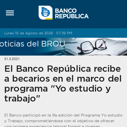
Saltar al contenido
Lunes 10 de Agosto de 2026 · 07:39 PM
oticias del BROU
31.3.2021
El Banco República recibe
a becarios en el marco del
programa "Yo estudio y
trabajo"
El Banco participó en la 9a edición del Programa Yo estudio
y Trabajo, comprometiéndose con el objetivo de ofrecer
una primera experiencia laboral formal a jóvenes