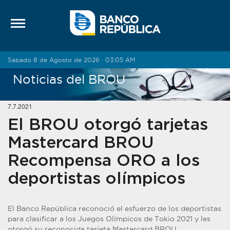
Saltar al contenido
Sabado 8 de Agosto de 2026 · 03:05 AM
Noticias del BROU
7.7.2021
El BROU otorgó tarjetas
Mastercard BROU
Recompensa ORO a los
deportistas olímpicos
El Banco República reconoció el esfuerzo de los deportistas
para clasificar a los Juegos Olímpicos de Tokio 2021 y les
otorgó su reconocida tarjeta Mastercard BROU