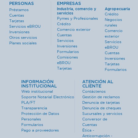
PERSONAS
EMPRESAS
Industria, comercio y
Agropecuaria
Préstamos
servicios
Crédito
Cuentas
Pymes y Profesionales
Negocios
Tarjetas
Crédito
rurales
Servicios eBROU
Comercio exterior
Comercio
Inversiones
Cuentas
exterior
Otros servicios
Servicios
Servicios
Planes sociales
Inversiones
eBROU
Formularios
Cuentas
Comisiones
Inversiones
eBROU
Tarjetas
Tarjetas
Formularios
INFORMACIÓN
ATENCIÓN AL
INSTITUCIONAL
CLIENTE
Web institucional
Contáctenos
Soporte Notarial Electrónico
Gestión de reclamos
PLA/FT
Denuncia de tarjetas
Transparencia
Denuncia de cheques
Protección de Datos
Sucursales y servicios
Personales
Conversor de
Formularios
Cuentas
Pago a proveedores
Ética -
Anticorrupción -