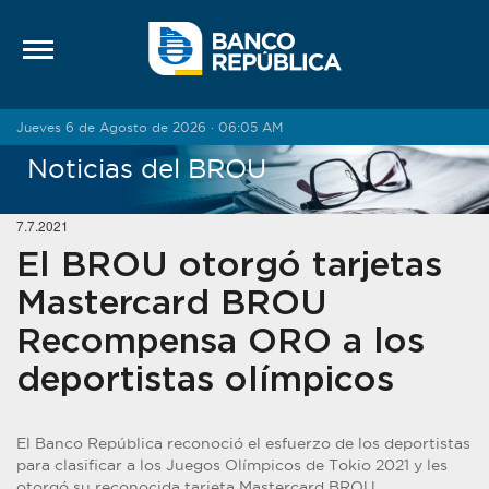
Saltar al contenido
Jueves 6 de Agosto de 2026 · 06:05 AM
Noticias del BROU
7.7.2021
El BROU otorgó tarjetas
Mastercard BROU
Recompensa ORO a los
deportistas olímpicos
El Banco República reconoció el esfuerzo de los deportistas
para clasificar a los Juegos Olímpicos de Tokio 2021 y les
otorgó su reconocida tarjeta Mastercard BROU