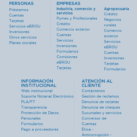
PERSONAS
EMPRESAS
Industria, comercio y
Agropecuaria
Préstamos
servicios
Crédito
Cuentas
Pymes y Profesionales
Negocios
Tarjetas
Crédito
rurales
Servicios eBROU
Comercio exterior
Comercio
Inversiones
Cuentas
exterior
Otros servicios
Servicios
Servicios
Planes sociales
Inversiones
eBROU
Formularios
Cuentas
Comisiones
Inversiones
eBROU
Tarjetas
Tarjetas
Formularios
INFORMACIÓN
ATENCIÓN AL
INSTITUCIONAL
CLIENTE
Web institucional
Contáctenos
Soporte Notarial Electrónico
Gestión de reclamos
PLA/FT
Denuncia de tarjetas
Transparencia
Denuncia de cheques
Protección de Datos
Sucursales y servicios
Personales
Conversor de
Formularios
Cuentas
Pago a proveedores
Ética -
Anticorrupción -