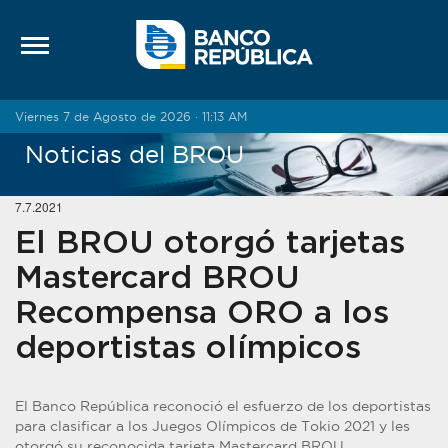
Saltar al contenido
Viernes 7 de Agosto de 2026 · 11:13 AM
Noticias del BROU
7.7.2021
El BROU otorgó tarjetas
Mastercard BROU
Recompensa ORO a los
deportistas olímpicos
El Banco República reconoció el esfuerzo de los deportistas
para clasificar a los Juegos Olímpicos de Tokio 2021 y les
otorgó su reconocida tarjeta Mastercard BROU