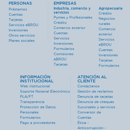
PERSONAS
EMPRESAS
Industria, comercio y
Agropecuaria
Préstamos
servicios
Crédito
Cuentas
Pymes y Profesionales
Negocios
Tarjetas
Crédito
rurales
Servicios eBROU
Comercio exterior
Comercio
Inversiones
Cuentas
exterior
Otros servicios
Servicios
Servicios
Planes sociales
Inversiones
eBROU
Formularios
Cuentas
Comisiones
Inversiones
eBROU
Tarjetas
Tarjetas
Formularios
INFORMACIÓN
ATENCIÓN AL
INSTITUCIONAL
CLIENTE
Web institucional
Contáctenos
Soporte Notarial Electrónico
Gestión de reclamos
PLA/FT
Denuncia de tarjetas
Transparencia
Denuncia de cheques
Protección de Datos
Sucursales y servicios
Personales
Conversor de
Formularios
Cuentas
Pago a proveedores
Ética -
Anticorrupción -