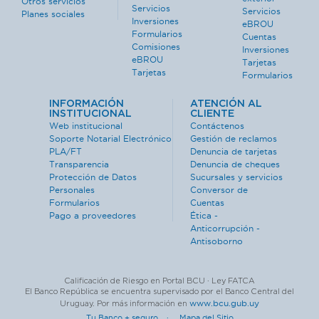
Otros servicios
Servicios
Servicios
Planes sociales
Inversiones
eBROU
Formularios
Cuentas
Comisiones
Inversiones
eBROU
Tarjetas
Tarjetas
Formularios
INFORMACIÓN
ATENCIÓN AL
INSTITUCIONAL
CLIENTE
Web institucional
Contáctenos
Soporte Notarial Electrónico
Gestión de reclamos
PLA/FT
Denuncia de tarjetas
Transparencia
Denuncia de cheques
Protección de Datos
Sucursales y servicios
Personales
Conversor de
Formularios
Cuentas
Pago a proveedores
Ética -
Anticorrupción -
Antisoborno
Calificación de Riesgo en Portal BCU · Ley FATCA
El Banco República se encuentra supervisado por el Banco Central del
www.bcu.gub.uy
Uruguay. Por más información en
Tu Banco + seguro ·
Mapa del Sitio