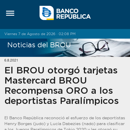
Saltar al contenido
Viernes 7 de Agosto de 2026 · 02:08 PM
Noticias del BROU
6.8.2021
El BROU otorgó tarjetas
Mastercard BROU
Recompensa ORO a los
deportistas Paralímpicos
El Banco República reconoció el esfuerzo de los deportistas
Henry Borges (judo) y Lucía Dabezies (nado) para clasificar
a los Juegos Paralímpicos de Tokio 2020 y les otorgó su